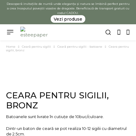
Descoperă invitațiile de nuntă unde eleganța și natura se îmbină perfect pentru
a crea începutul poveștii voastre de dragoste. Beneficiază de transport gratuit cu
codul CADOU.
Vezi produse
Home
Ceară pentru sigilii
Ceară pentru sigilii - batoane
Ceara pentru
sigilii, bronz
CEARA PENTRU SIGILII,
BRONZ
Batoanele sunt livrate în cutiuțe de 10buc/culoare.
Dintr-un baton de ceară se pot realiza 10-12 sigilii cu diametrul
de 2.5cm.