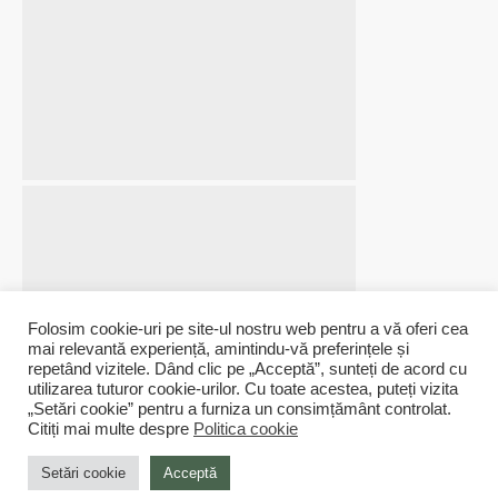
Folosim cookie-uri pe site-ul nostru web pentru a vă oferi cea
mai relevantă experiență, amintindu-vă preferințele și
repetând vizitele. Dând clic pe „Acceptă”, sunteți de acord cu
utilizarea tuturor cookie-urilor. Cu toate acestea, puteți vizita
„Setări cookie” pentru a furniza un consimțământ controlat.
Livrare prin curier
Retur rapid
Devino membru
Produsele tale vor ajunge in cel
Returnezi rapid produsele
Creeaza un cont pentru a
Citiți mai multe despre
Politica cookie
mai scurt timp
nepersonalizate
urmari comanda
Setări cookie
Acceptă
© ESTEEPAPER | All rights reserved. Created by
BogSmart