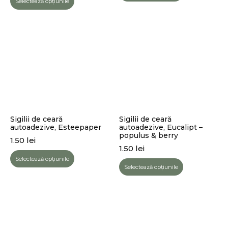
Selectează opțiunile
Sigilii de ceară
Sigilii de ceară
autoadezive, Esteepaper
autoadezive, Eucalipt –
populus & berry
1.50
lei
1.50
lei
Selectează opțiunile
Selectează opțiunile