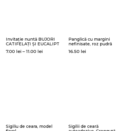
Invitație nuntă BUJORI
Panglică cu margini
CATIFELAȚI ȘI EUCALIPT
nefinisate, roz pudră
Interval
7.00
lei
–
11.00
lei
16.50
lei
de
prețuri:
7.00 lei
până
la
11.00 lei
Sigiliu de ceara, model
Sigilii de ceară