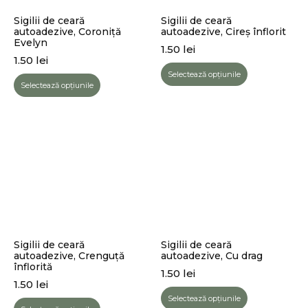
Sigilii de ceară
Sigilii de ceară
autoadezive, Coroniță
autoadezive, Cireș înflorit
Evelyn
1.50
lei
1.50
lei
Selectează opțiunile
Selectează opțiunile
Sigilii de ceară
Sigilii de ceară
autoadezive, Crenguță
autoadezive, Cu drag
înflorită
1.50
lei
1.50
lei
Selectează opțiunile