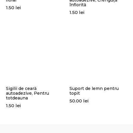
floral
autoadezive, Crenguță
înflorită
1.50
lei
1.50
lei
Sigilii de ceară
Suport de lemn pentru
autoadezive, Pentru
topit
totdeauna
50.00
lei
1.50
lei