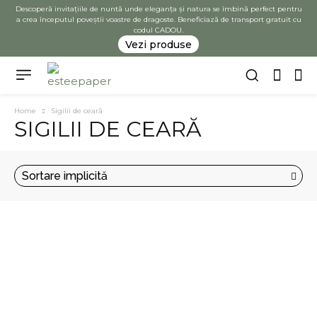
Descoperă invitațiile de nuntă unde eleganța și natura se îmbină perfect pentru
a crea începutul poveștii voastre de dragoste. Beneficiază de transport gratuit cu
codul CADOU.
Vezi produse
Home
Sigilii de ceară
SIGILII DE CEARĂ