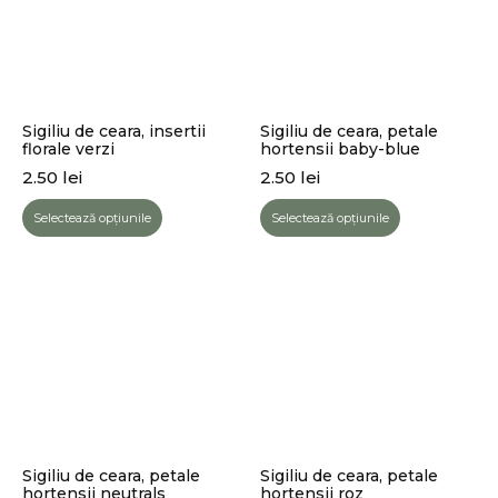
Sigiliu de ceara, insertii
Sigiliu de ceara, petale
florale verzi
hortensii baby-blue
2.50
lei
2.50
lei
Selectează opțiunile
Selectează opțiunile
Sigiliu de ceara, petale
Sigiliu de ceara, petale
hortensii neutrals
hortensii roz