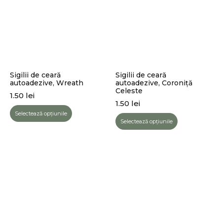
Sigilii de ceară
Sigilii de ceară
autoadezive, Wreath
autoadezive, Coroniță
Celeste
1.50
lei
1.50
lei
Selectează opțiunile
Selectează opțiunile