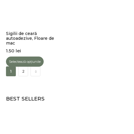
Sigilii de ceară
autoadezive, Floare de
mac
1.50
lei
Selectează opțiunile
1
2
BEST SELLERS