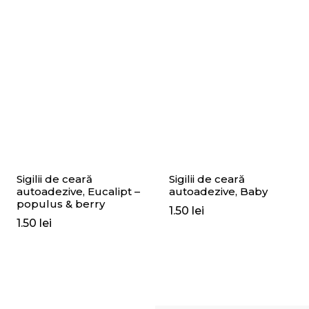
Sigilii de ceară
Sigilii de ceară
autoadezive, Eucalipt –
autoadezive, Baby
populus & berry
1.50
lei
1.50
lei