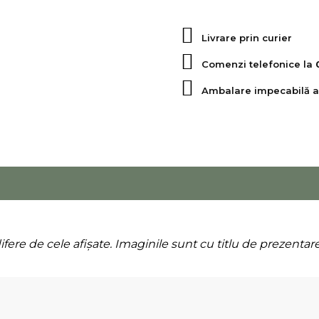
ceară
autoadezive,
Wreath
Livrare prin curier
Comenzi telefonice la
Ambalare impecabilă a
difere de cele afișate. Imaginile sunt cu titlu de prezentare