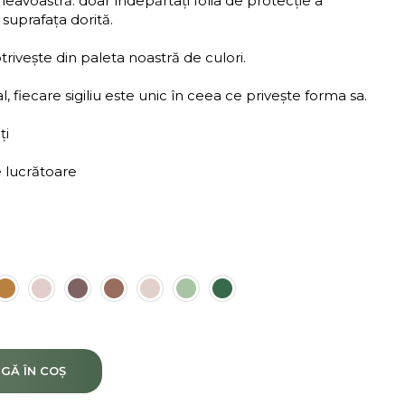
neavoastră: doar îndepărtați folia de protecție a
 suprafața dorită.
rivește din paleta noastră de culori.
 fiecare sigiliu este unic în ceea ce privește forma sa.
ți
e lucrătoare
GĂ ÎN COȘ