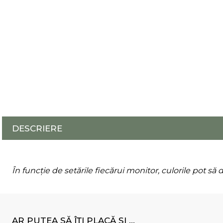
DESCRIERE
În funcție de setările fiecărui monitor, culorile pot să 
AR PUTEA SĂ ÎȚI PLACĂ ȘI ...