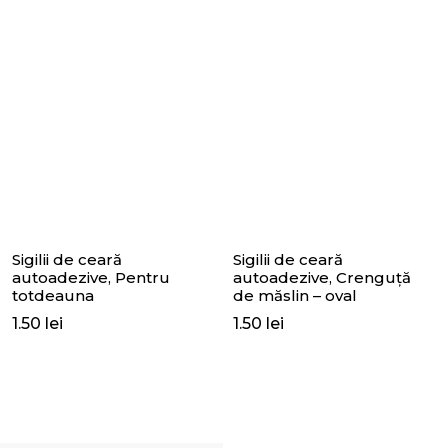
Sigilii de ceară
Sigilii de ceară
autoadezive, Pentru
autoadezive, Crenguță
totdeauna
de măslin – oval
1.50
lei
1.50
lei