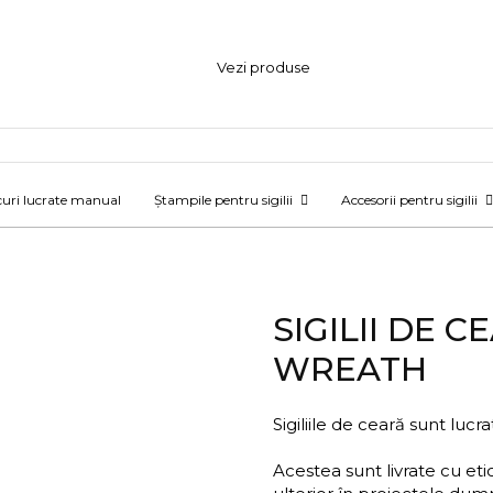
natura se îmbină perfect pentru a crea începutul poveștii voastre de dragoste.
Vezi produse
curi lucrate manual
Ștampile pentru sigilii
Accesorii pentru sigilii
SIGILII DE 
WREATH
Sigiliile de ceară sunt lucr
Acestea sunt livrate cu eti