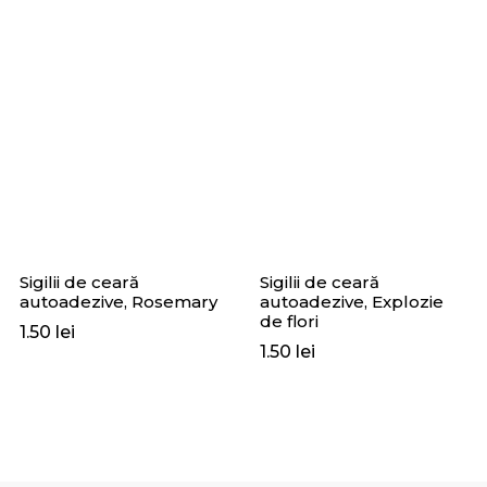
Sigilii de ceară
Sigilii de ceară
autoadezive, Rosemary
autoadezive, Explozie
de flori
1.50
lei
1.50
lei