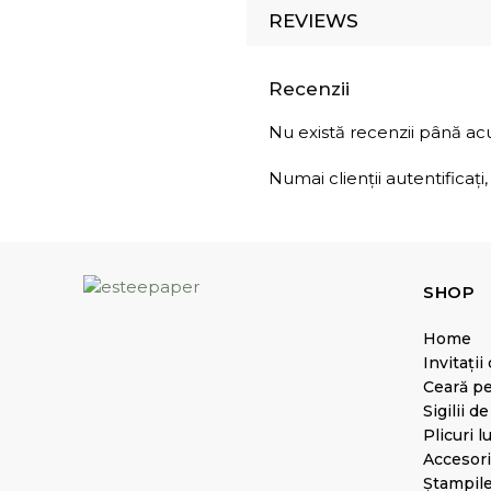
REVIEWS
Recenzii
Nu există recenzii până a
Numai clienții autentificaț
SHOP
Home
Invitații
Ceară pen
Sigilii d
Plicuri 
Accesorii
Ștampil