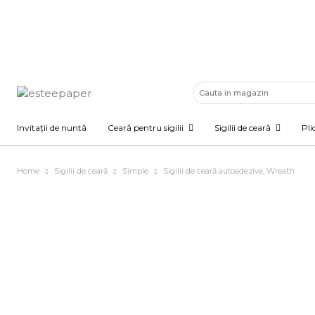
Descoperă invitațiile de nuntă unde eleganța și 
Invitații de nuntă
Ceară pentru sigilii
Sigilii de ceară
Pli
Home
Sigilii de ceară
Simple
Sigilii de ceară autoadezive, Wreath