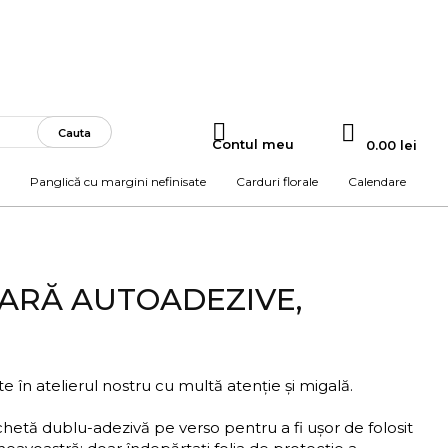
 Beneficiază de transport gratuit cu codul CADOU.
Cauta
Contul meu
0.00 lei
Panglică cu margini nefinisate
Carduri florale
Calendare
CEARĂ AUTOADEZIVE,
ate în atelierul nostru cu multă atenție și migală.
chetă dublu-adezivă pe verso pentru a fi ușor de folosit