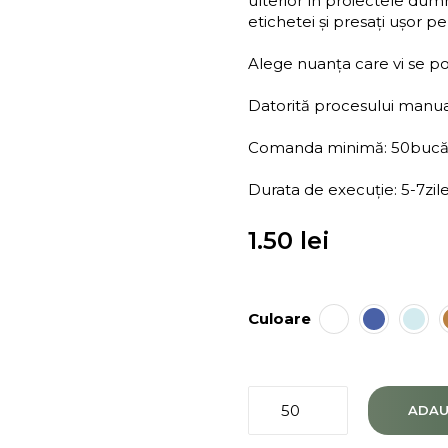
ulterior în proiectele dum
etichetei și presați ușor pe
Alege nuanța care vi se pot
Datorită procesului manual,
Comanda minimă: 50bucă
Durata de execuție: 5-7zil
1.50
lei
Culoare
Cantitate
ADAU
Sigilii
de