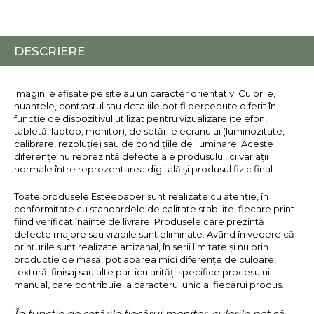
DESCRIERE
Imaginile afișate pe site au un caracter orientativ. Culorile,
nuanțele, contrastul sau detaliile pot fi percepute diferit în
funcție de dispozitivul utilizat pentru vizualizare (telefon,
tabletă, laptop, monitor), de setările ecranului (luminozitate,
calibrare, rezoluție) sau de condițiile de iluminare. Aceste
diferențe nu reprezintă defecte ale produsului, ci variații
normale între reprezentarea digitală și produsul fizic final.
Toate produsele Esteepaper sunt realizate cu atenție, în
conformitate cu standardele de calitate stabilite, fiecare print
fiind verificat înainte de livrare. Produsele care prezintă
defecte majore sau vizibile sunt eliminate. Având în vedere că
printurile sunt realizate artizanal, în serii limitate și nu prin
producție de masă, pot apărea mici diferențe de culoare,
textură, finisaj sau alte particularități specifice procesului
manual, care contribuie la caracterul unic al fiecărui produs.
În funcție de setările fiecărui monitor, culorile pot să