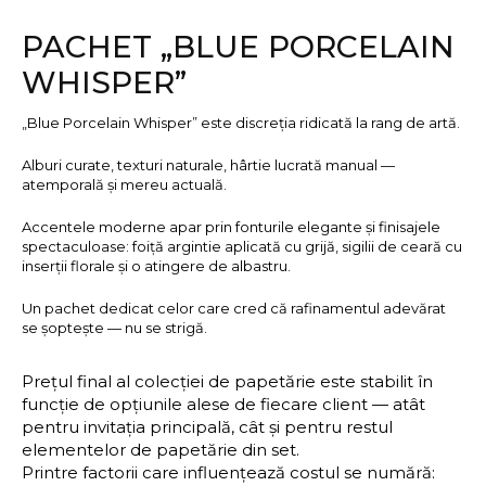
PACHET „BLUE PORCELAIN
WHISPER”
„Blue Porcelain Whisper” este discreția ridicată la rang de artă.
Alburi curate, texturi naturale, hârtie lucrată manual —
atemporală și mereu actuală.
Accentele moderne apar prin fonturile elegante și finisajele
spectaculoase: foiță argintie aplicată cu grijă, sigilii de ceară cu
inserții florale și o atingere de albastru.
Un pachet dedicat celor care cred că rafinamentul adevărat
se șoptește — nu se strigă.
Prețul final al colecției de papetărie este stabilit în
funcție de opțiunile alese de fiecare client — atât
pentru invitația principală, cât și pentru restul
elementelor de papetărie din set.
Printre factorii care influențează costul se numără: