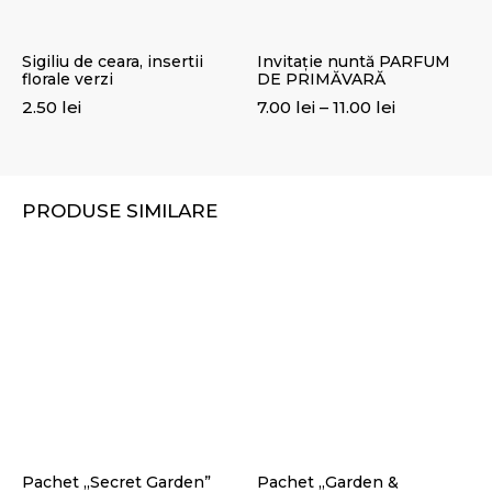
Sigiliu de ceara, insertii
Invitație nuntă PARFUM
florale verzi
DE PRIMĂVARĂ
Interval
2.50
lei
7.00
lei
–
11.00
lei
de
prețuri:
7.00 lei
PRODUSE SIMILARE
până
la
11.00 lei
Pachet „Secret Garden”
Pachet „Garden &