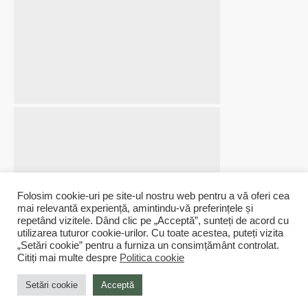
Folosim cookie-uri pe site-ul nostru web pentru a vă oferi cea
mai relevantă experiență, amintindu-vă preferințele și
repetând vizitele. Dând clic pe „Acceptă”, sunteți de acord cu
utilizarea tuturor cookie-urilor. Cu toate acestea, puteți vizita
„Setări cookie” pentru a furniza un consimțământ controlat.
Livrare prin curier
Retur rapid
Devino membru
Produsele tale vor ajunge in cel
Returnezi rapid produsele
Creeaza un cont pentru a
Citiți mai multe despre
Politica cookie
mai scurt timp
nepersonalizate
urmari comanda
Setări cookie
Acceptă
© ESTEEPAPER | All rights reserved. Created by
BogSmart