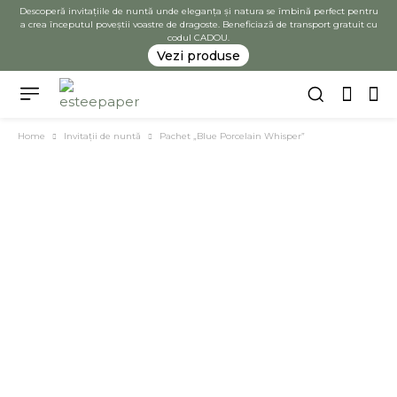
Descoperă invitațiile de nuntă unde eleganța și natura se îmbină perfect pentru
a crea începutul poveștii voastre de dragoste. Beneficiază de transport gratuit cu
codul CADOU.
Vezi produse
Home
Invitații de nuntă
Pachet „Blue Porcelain Whisper”