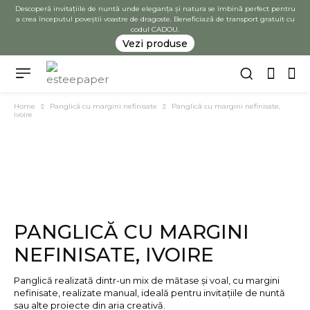
Descoperă invitațiile de nuntă unde eleganța și natura se îmbină perfect pentru
a crea începutul poveștii voastre de dragoste. Beneficiază de transport gratuit cu
codul CADOU.
Vezi produse
Home
Panglică cu margini nefinisate
Panglică cu margini nefinisate,
ivoire
PANGLICĂ CU MARGINI
NEFINISATE, IVOIRE
Panglică realizată dintr-un mix de mătase și voal, cu margini
nefinisate, realizate manual, ideală pentru invitațiile de nuntă
sau alte proiecte din aria creativă.