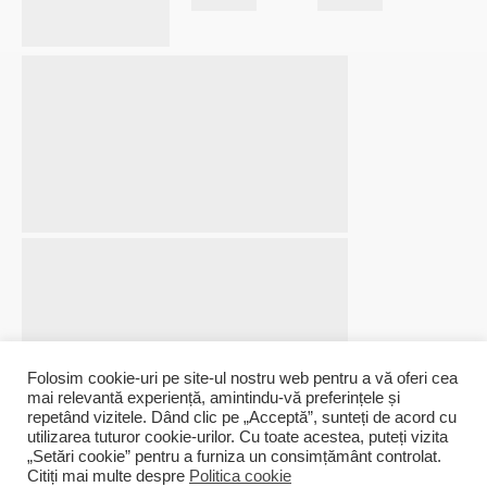
Folosim cookie-uri pe site-ul nostru web pentru a vă oferi cea
mai relevantă experiență, amintindu-vă preferințele și
repetând vizitele. Dând clic pe „Acceptă”, sunteți de acord cu
utilizarea tuturor cookie-urilor. Cu toate acestea, puteți vizita
„Setări cookie” pentru a furniza un consimțământ controlat.
Livrare prin curier
Retur rapid
Devino membru
Produsele tale vor ajunge in cel
Returnezi rapid produsele
Creeaza un cont pentru a
Citiți mai multe despre
Politica cookie
mai scurt timp
nepersonalizate
urmari comanda