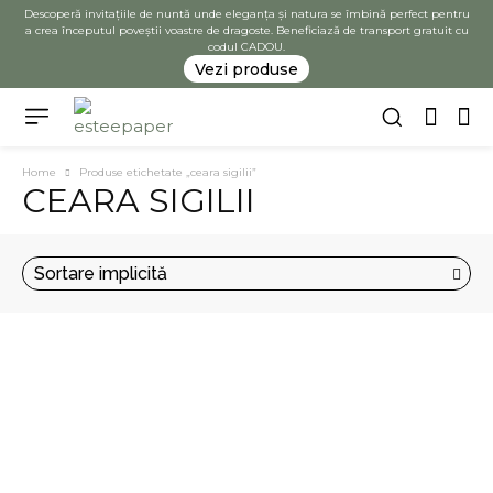
Descoperă invitațiile de nuntă unde eleganța și natura se îmbină perfect pentru
a crea începutul poveștii voastre de dragoste. Beneficiază de transport gratuit cu
codul CADOU.
Vezi produse
Home
Produse etichetate „ceara sigilii”
CEARA SIGILII