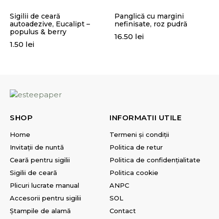
Sigilii de ceară
Panglică cu margini
autoadezive, Eucalipt –
nefinisate, roz pudră
populus & berry
16.50
lei
1.50
lei
SHOP
INFORMATII UTILE
Home
Termeni și condiții
Invitații de nuntă
Politica de retur
Ceară pentru sigilii
Politica de confidențialitate
Sigilii de ceară
Politica cookie
Plicuri lucrate manual
ANPC
Accesorii pentru sigilii
SOL
Ștampile de alamă
Contact